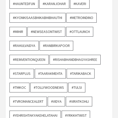
#HAUNTEDFUN
#KARANJOHAR
#KAVERI
#KYONKISAASBHIKABHIBHAUTHI
#METROINDINO
#MIHIR
#NEWSEASONTWIST
#OTTLAUNCH
#RAHULVAIDYA
#RANBIRKAPOOR
#REINVENTIONQUEEN
#RISHABHANDBHAGYASHREE
#STARPLUS
#TAARAKMEHTA
#TARIKABACK
#TMKOC
#TOLLYWOODNEWS
#TULSI
#TVROMANCEALERT
#VIDYA
#VIRATKOHLI
#YEHRISHTAKYAKEHELATAHAI
#YRKKHTWIST