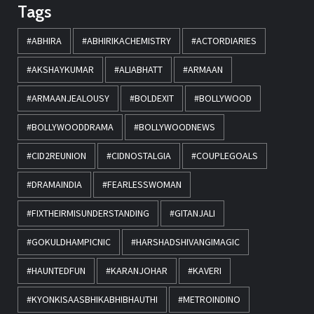
Tags
#ABHIRA
#ABHIRIKACHEMISTRY
#ACTORDIARIES
#AKSHAYKUMAR
#ALIABHATT
#ARMAAN
#ARMAANJEALOUSY
#BOLDEXIT
#BOLLYWOOD
#BOLLYWOODDRAMA
#BOLLYWOODNEWS
#CID2REUNION
#CIDNOSTALGIA
#COUPLEGOALS
#DRAMAINDIA
#FEARLESSWOMAN
#FIXTHEIRMISUNDERSTANDING
#GITANJALI
#GOKULDHAMPICNIC
#HARSHADSHIVANGIMAGIC
#HAUNTEDFUN
#KARANJOHAR
#KAVERI
#KYONKISAASBHIKABHIBHAUTHI
#METROINDINO