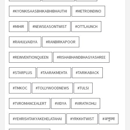
#KYONKISAASBHIKABHIBHAUTHI
#METROINDINO
#MIHIR
#NEWSEASONTWIST
#OTTLAUNCH
#RAHULVAIDYA
#RANBIRKAPOOR
#REINVENTIONQUEEN
#RISHABHANDBHAGYASHREE
#STARPLUS
#TAARAKMEHTA
#TARIKABACK
#TMKOC
#TOLLYWOODNEWS
#TULSI
#TVROMANCEALERT
#VIDYA
#VIRATKOHLI
#YEHRISHTAKYAKEHELATAHAI
#YRKKHTWIST
#अनुपमा