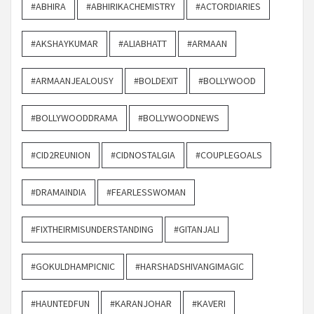
#ABHIRA
#ABHIRIKACHEMISTRY
#ACTORDIARIES
#AKSHAYKUMAR
#ALIABHATT
#ARMAAN
#ARMAANJEALOUSY
#BOLDEXIT
#BOLLYWOOD
#BOLLYWOODDRAMA
#BOLLYWOODNEWS
#CID2REUNION
#CIDNOSTALGIA
#COUPLEGOALS
#DRAMAINDIA
#FEARLESSWOMAN
#FIXTHEIRMISUNDERSTANDING
#GITANJALI
#GOKULDHAMPICNIC
#HARSHADSHIVANGIMAGIC
#HAUNTEDFUN
#KARANJOHAR
#KAVERI