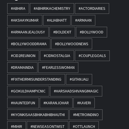
#ABHIRA
#ABHIRIKACHEMISTRY
#ACTORDIARIES
#AKSHAYKUMAR
#ALIABHATT
#ARMAAN
#ARMAANJEALOUSY
#BOLDEXIT
#BOLLYWOOD
#BOLLYWOODDRAMA
#BOLLYWOODNEWS
#CID2REUNION
#CIDNOSTALGIA
#COUPLEGOALS
#DRAMAINDIA
#FEARLESSWOMAN
#FIXTHEIRMISUNDERSTANDING
#GITANJALI
#GOKULDHAMPICNIC
#HARSHADSHIVANGIMAGIC
#HAUNTEDFUN
#KARANJOHAR
#KAVERI
#KYONKISAASBHIKABHIBHAUTHI
#METROINDINO
#MIHIR
#NEWSEASONTWIST
#OTTLAUNCH