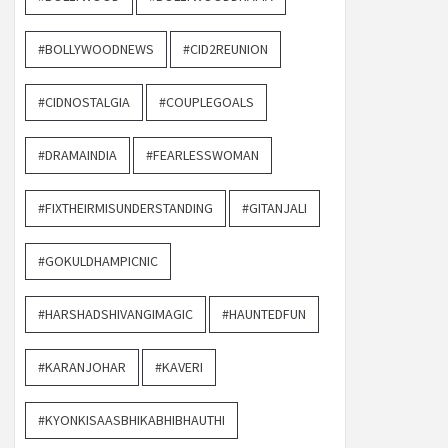
#BOLLYWOODNEWS
#CID2REUNION
#CIDNOSTALGIA
#COUPLEGOALS
#DRAMAINDIA
#FEARLESSWOMAN
#FIXTHEIRMISUNDERSTANDING
#GITANJALI
#GOKULDHAMPICNIC
#HARSHADSHIVANGIMAGIC
#HAUNTEDFUN
#KARANJOHAR
#KAVERI
#KYONKISAASBHIKABHIBHAUTHI