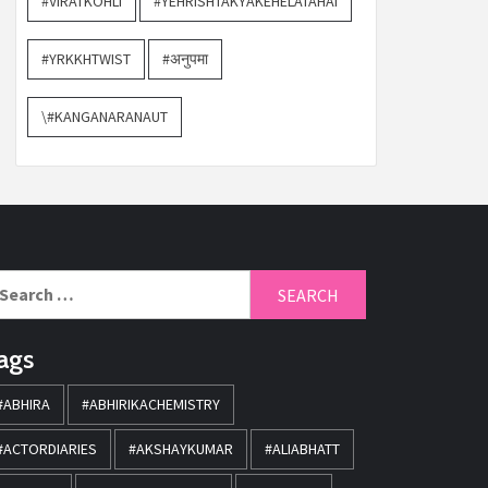
#VIRATKOHLI
#YEHRISHTAKYAKEHELATAHAI
#YRKKHTWIST
#अनुपमा
\#KANGANARANAUT
ags
#ABHIRA
#ABHIRIKACHEMISTRY
#ACTORDIARIES
#AKSHAYKUMAR
#ALIABHATT