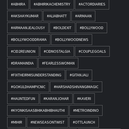
#ABHIRA
#ABHIRIKACHEMISTRY
#ACTORDIARIES
#AKSHAYKUMAR
#ALIABHATT
#ARMAAN
#ARMAANJEALOUSY
#BOLDEXIT
#BOLLYWOOD
#BOLLYWOODDRAMA
#BOLLYWOODNEWS
#CID2REUNION
#CIDNOSTALGIA
#COUPLEGOALS
#DRAMAINDIA
#FEARLESSWOMAN
#FIXTHEIRMISUNDERSTANDING
#GITANJALI
#GOKULDHAMPICNIC
#HARSHADSHIVANGIMAGIC
#HAUNTEDFUN
#KARANJOHAR
#KAVERI
#KYONKISAASBHIKABHIBHAUTHI
#METROINDINO
#MIHIR
#NEWSEASONTWIST
#OTTLAUNCH