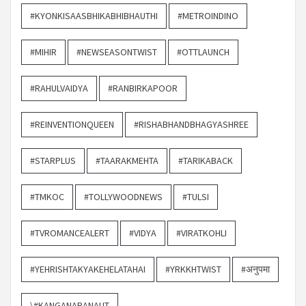
#KYONKISAASBHIKABHIBHAUTHI
#METROINDINO
#MIHIR
#NEWSEASONTWIST
#OTTLAUNCH
#RAHULVAIDYA
#RANBIRKAPOOR
#REINVENTIONQUEEN
#RISHABHANDBHAGYASHREE
#STARPLUS
#TAARAKMEHTA
#TARIKABACK
#TMKOC
#TOLLYWOODNEWS
#TULSI
#TVROMANCEALERT
#VIDYA
#VIRATKOHLI
#YEHRISHTAKYAKEHELATAHAI
#YRKKHTWIST
#अनुपमा
\#KANGANARANAUT