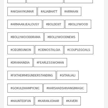
#AKSHAYKUMAR
#ALIABHATT
#ARMAAN
#ARMAANJEALOUSY
#BOLDEXIT
#BOLLYWOOD
#BOLLYWOODDRAMA
#BOLLYWOODNEWS
#CID2REUNION
#CIDNOSTALGIA
#COUPLEGOALS
#DRAMAINDIA
#FEARLESSWOMAN
#FIXTHEIRMISUNDERSTANDING
#GITANJALI
#GOKULDHAMPICNIC
#HARSHADSHIVANGIMAGIC
#HAUNTEDFUN
#KARANJOHAR
#KAVERI