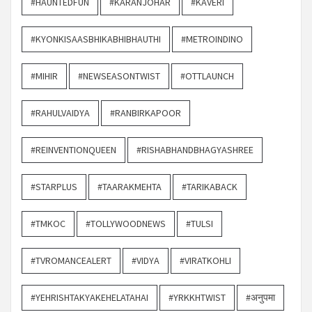
#HAUNTEDFUN
#KARANJOHAR
#KAVERI
#KYONKISAASBHIKABHIBHAUTHI
#METROINDINO
#MIHIR
#NEWSEASONTWIST
#OTTLAUNCH
#RAHULVAIDYA
#RANBIRKAPOOR
#REINVENTIONQUEEN
#RISHABHANDBHAGYASHREE
#STARPLUS
#TAARAKMEHTA
#TARIKABACK
#TMKOC
#TOLLYWOODNEWS
#TULSI
#TVROMANCEALERT
#VIDYA
#VIRATKOHLI
#YEHRISHTAKYAKEHELATAHAI
#YRKKHTWIST
#अनुपमा