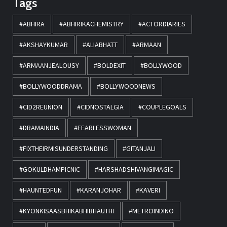
Tags
#ABHIRA
#ABHIRIKACHEMISTRY
#ACTORDIARIES
#AKSHAYKUMAR
#ALIABHATT
#ARMAAN
#ARMAANJEALOUSY
#BOLDEXIT
#BOLLYWOOD
#BOLLYWOODDRAMA
#BOLLYWOODNEWS
#CID2REUNION
#CIDNOSTALGIA
#COUPLEGOALS
#DRAMAINDIA
#FEARLESSWOMAN
#FIXTHEIRMISUNDERSTANDING
#GITANJALI
#GOKULDHAMPICNIC
#HARSHADSHIVANGIMAGIC
#HAUNTEDFUN
#KARANJOHAR
#KAVERI
#KYONKISAASBHIKABHIBHAUTHI
#METROINDINO