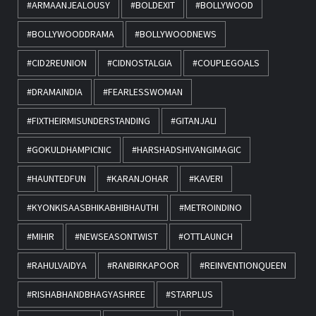
#ARMAANJEALOUSY
#BOLDEXIT
#BOLLYWOOD
#BOLLYWOODDRAMA
#BOLLYWOODNEWS
#CID2REUNION
#CIDNOSTALGIA
#COUPLEGOALS
#DRAMAINDIA
#FEARLESSWOMAN
#FIXTHEIRMISUNDERSTANDING
#GITANJALI
#GOKULDHAMPICNIC
#HARSHADSHIVANGIMAGIC
#HAUNTEDFUN
#KARANJOHAR
#KAVERI
#KYONKISAASBHIKABHIBHAUTHI
#METROINDINO
#MIHIR
#NEWSEASONTWIST
#OTTLAUNCH
#RAHULVAIDYA
#RANBIRKAPOOR
#REINVENTIONQUEEN
#RISHABHANDBHAGYASHREE
#STARPLUS