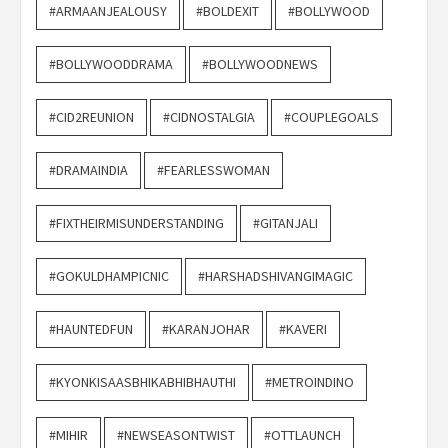
#ARMAANJEALOUSY
#BOLDEXIT
#BOLLYWOOD
#BOLLYWOODDRAMA
#BOLLYWOODNEWS
#CID2REUNION
#CIDNOSTALGIA
#COUPLEGOALS
#DRAMAINDIA
#FEARLESSWOMAN
#FIXTHEIRMISUNDERSTANDING
#GITANJALI
#GOKULDHAMPICNIC
#HARSHADSHIVANGIMAGIC
#HAUNTEDFUN
#KARANJOHAR
#KAVERI
#KYONKISAASBHIKABHIBHAUTHI
#METROINDINO
#MIHIR
#NEWSEASONTWIST
#OTTLAUNCH