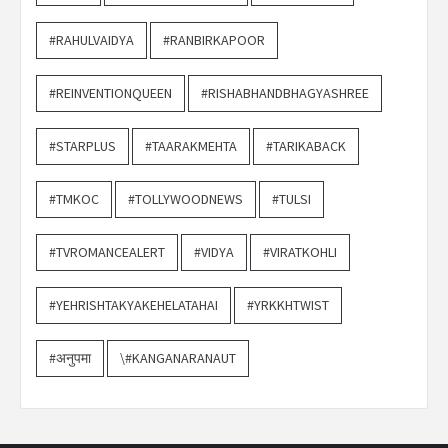
#RAHULVAIDYA
#RANBIRKAPOOR
#REINVENTIONQUEEN
#RISHABHANDBHAGYASHREE
#STARPLUS
#TAARAKMEHTA
#TARIKABACK
#TMKOC
#TOLLYWOODNEWS
#TULSI
#TVROMANCEALERT
#VIDYA
#VIRATKOHLI
#YEHRISHTAKYAKEHELATAHAI
#YRKKHTWIST
#अनुपमा
\#KANGANARANAUT