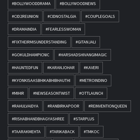
#BOLLYWOODDRAMA
#BOLLYWOODNEWS
#CID2REUNION
#CIDNOSTALGIA
#COUPLEGOALS
#DRAMAINDIA
#FEARLESSWOMAN
#FIXTHEIRMISUNDERSTANDING
#GITANJALI
#GOKULDHAMPICNIC
#HARSHADSHIVANGIMAGIC
#HAUNTEDFUN
#KARANJOHAR
#KAVERI
#KYONKISAASBHIKABHIBHAUTHI
#METROINDINO
#MIHIR
#NEWSEASONTWIST
#OTTLAUNCH
#RAHULVAIDYA
#RANBIRKAPOOR
#REINVENTIONQUEEN
#RISHABHANDBHAGYASHREE
#STARPLUS
#TAARAKMEHTA
#TARIKABACK
#TMKOC