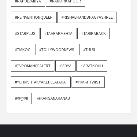
#RAHULVAIDYA
#RANBIRKAPOOR
#REINVENTIONQUEEN
#RISHABHANDBHAGYASHREE
#STARPLUS
#TAARAKMEHTA
#TARIKABACK
#TMKOC
#TOLLYWOODNEWS
#TULSI
#TVROMANCEALERT
#VIDYA
#VIRATKOHLI
#YEHRISHTAKYAKEHELATAHAI
#YRKKHTWIST
#अनुपमा
\#KANGANARANAUT