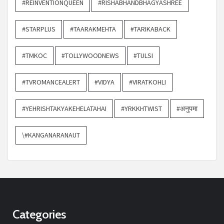
#REINVENTIONQUEEN
#RISHABHANDBHAGYASHREE
#STARPLUS
#TAARAKMEHTA
#TARIKABACK
#TMKOC
#TOLLYWOODNEWS
#TULSI
#TVROMANCEALERT
#VIDYA
#VIRATKOHLI
#YEHRISHTAKYAKEHELATAHAI
#YRKKHTWIST
#अनुपमा
\#KANGANARANAUT
Categories