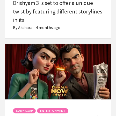
Drishyam 3 is set to offer a unique
twist by featuring different storylines
in its
By
Akshara
4 months ago
DAILY SOAP
ENTERTAINMENT