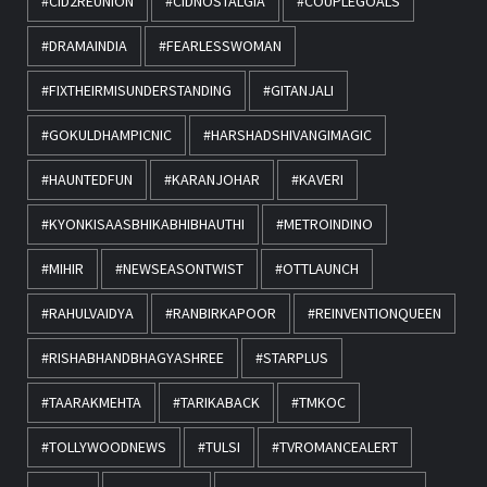
#CID2REUNION
#CIDNOSTALGIA
#COUPLEGOALS
#DRAMAINDIA
#FEARLESSWOMAN
#FIXTHEIRMISUNDERSTANDING
#GITANJALI
#GOKULDHAMPICNIC
#HARSHADSHIVANGIMAGIC
#HAUNTEDFUN
#KARANJOHAR
#KAVERI
#KYONKISAASBHIKABHIBHAUTHI
#METROINDINO
#MIHIR
#NEWSEASONTWIST
#OTTLAUNCH
#RAHULVAIDYA
#RANBIRKAPOOR
#REINVENTIONQUEEN
#RISHABHANDBHAGYASHREE
#STARPLUS
#TAARAKMEHTA
#TARIKABACK
#TMKOC
#TOLLYWOODNEWS
#TULSI
#TVROMANCEALERT